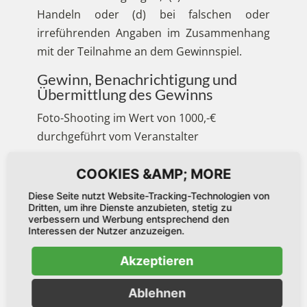
Handeln oder (d) bei falschen oder
irreführenden Angaben im Zusammenhang
mit der Teilnahme an dem Gewinnspiel.
Gewinn, Benachrichtigung und
Übermittlung des Gewinns
Foto-Shooting im Wert von 1000,-€
durchgeführt vom Veranstalter
(5 Stunden Aufnahme, 5 Stunden
Postproduktion)
Diese Seite nutzt Website-Tracking-Technologien von
Dritten, um ihre Dienste anzubieten, stetig zu
Portraitbilder, Produktfotos, Moodshots
verbessern und Werbung entsprechend den
Interessen der Nutzer anzuzeigen.
usw.
Akzeptieren
Das Shooting kann bei uns im Fotostudio vor
einer Fotowand oder an einer Location Ihrer
Ablehnen
Wahl im Umkreis von 50km um unseren