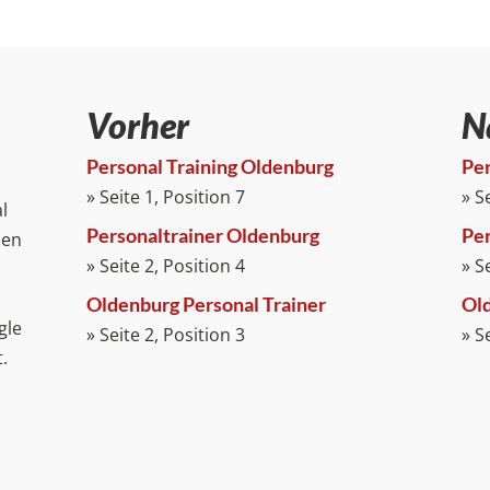
Vorher
N
Personal Training Oldenburg
Per
» Seite 1, Position 7
» S
l
Personaltrainer Oldenburg
Per
ben
» Seite 2, Position 4
» S
Oldenburg Personal Trainer
Old
gle
» Seite 2, Position 3
» S
.