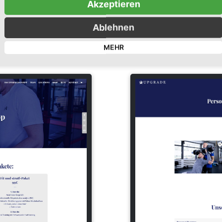
TER WEBSHOP
Akzeptieren
Ablehnen
MEHR