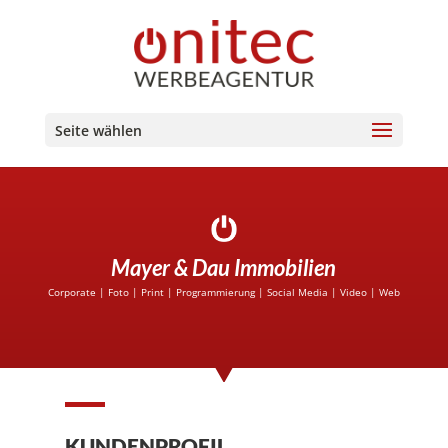
Seite wählen
Mayer & Dau Immobilien
Corporate
|
Foto
|
Print
|
Programmierung
|
Social Media
|
Video
|
Web
KUNDENPROFIL